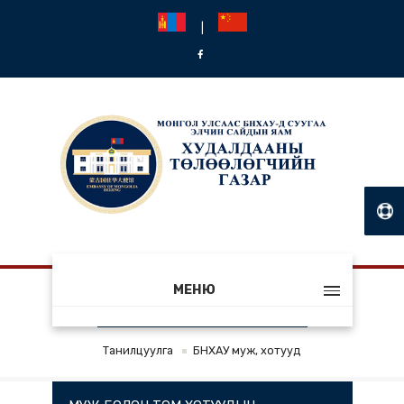
|
МЕНЮ
БНХАУ МУЖ, ХОТУУД
Танилцуулга
БНХАУ муж, хотууд