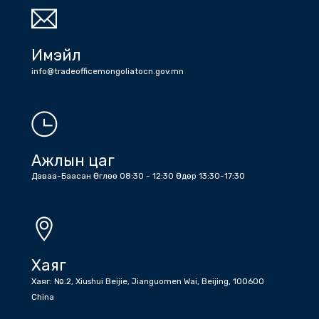
Утас
Холбоо барих дугаарууд: Жижүүр: +86 (10) 6532 6512 , +86 (10)
6532 1203 , Бичиг хэрэг : +86 (10) 6532 1810 , +86 (10) 6532
5045 факс
Имэйл
info@tradeofficemongoliatocn.gov.mn