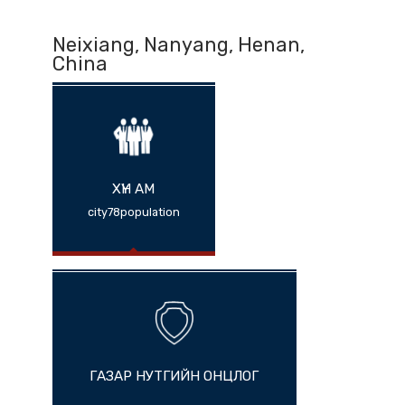
Neixiang, Nanyang, Henan,
China
ХҮН АМ
city78population