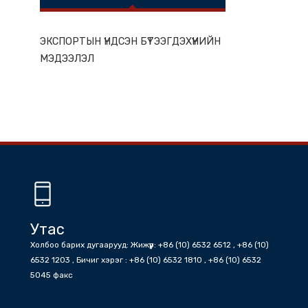
ГАЗАР НУТГИЙН ОНЦЛОГ
ЭКСПОРТЫН ҮНДСЭН БҮТЭЭГДЭХҮҮНИЙН
МЭДЭЭЛЭЛ