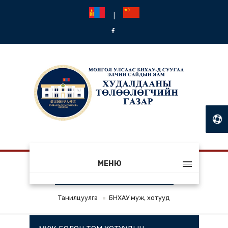
|
МЕНЮ
БНХАУ МУЖ, ХОТУУД
Танилцуулга
БНХАУ муж, хотууд