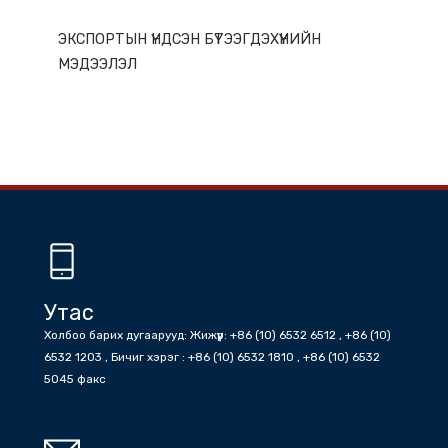
ГАЗАР НУТГИЙН ОНЦЛОГ
ЭКСПОРТЫН ҮНДСЭН БҮТЭЭГДЭХҮҮНИЙН
МЭДЭЭЛЭЛ