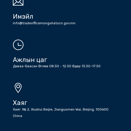
Утас
Холбоо барих дугаарууд: Жижүүр: +86 (10) 6532 6512 , +86 (10)
6532 1203 , Бичиг хэрэг : +86 (10) 6532 1810 , +86 (10) 6532
5045 факс
Имэйл
info@tradeofficemongoliatocn.gov.mn
Ажлын цаг