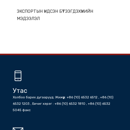
ГАЗАР НУТГИЙН ОНЦЛОГ
ЭКСПОРТЫН ҮНДСЭН БҮТЭЭГДЭХҮҮНИЙН
МЭДЭЭЛЭЛ