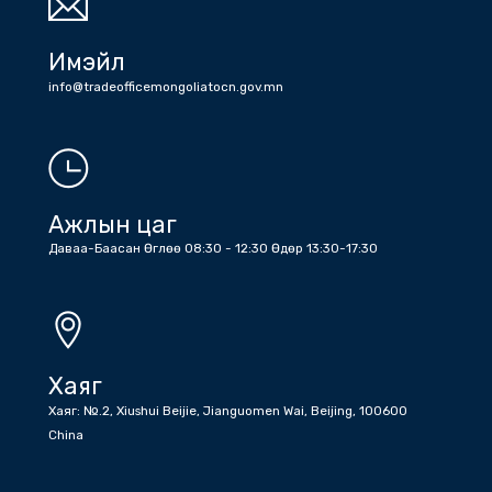
Утас
Холбоо барих дугаарууд: Жижүүр: +86 (10) 6532 6512 , +86 (10)
6532 1203 , Бичиг хэрэг : +86 (10) 6532 1810 , +86 (10) 6532
5045 факс
Имэйл
info@tradeofficemongoliatocn.gov.mn
Ажлын цаг