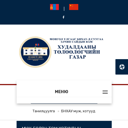
|
МЕНЮ
БНХАУ МУЖ, ХОТУУД
Танилцуулга
БНХАУ муж, хотууд