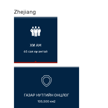
Zhejiang
ХҮН АМ
65 сая хүн амтай