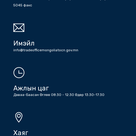
Утас
Холбоо барих дугаарууд: Жижүүр: +86 (10) 6532 6512 , +86 (10)
6532 1203 , Бичиг хэрэг : +86 (10) 6532 1810 , +86 (10) 6532
5045 факс
Имэйл
info@tradeofficemongoliatocn.gov.mn