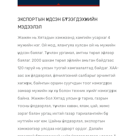
ГАЗАР НУТГИЙН ОНЦЛОГ
105,500 км2
ЭКСПОРТЫН ҮНДСЭН БҮТЭЭГДЭХҮҮНИЙН
МЭДЭЭЛЭЛ
Жөжян нь Хятадын хэмжээнд хамгийн усархаг 4
мужийн нэг. Ой мод, ялангуяа хулсан ой нь мужийн
үндсэн баялаг. Түүнчлэн ургамал, амтны төрөл зүйлээр
баялаг. 2000 шахам төрөл зүйлийн амьтан байдгаас
120 гаруй нь улсын тусгай хамгаалалтад байдаг. ХАА-
аас аж үйлдвэрлэл, үйлчилгээний салбарыг эрчимтэй