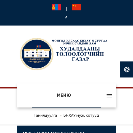
|
МЕНЮ
БНХАУ МУЖ, ХОТУУД
Танилцуулга
БНХАУ муж, хотууд