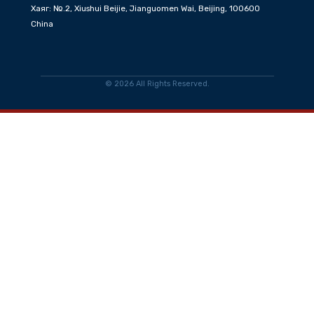
Ажлын цаг
Даваа-Баасан Өглөө 08:30 - 12:30 Өдөр 13:30-17:30
Хаяг
Хаяг: №.2, Xiushui Beijie, Jianguomen Wai, Beijing, 100600
China
©
2026 All Rights Reserved.