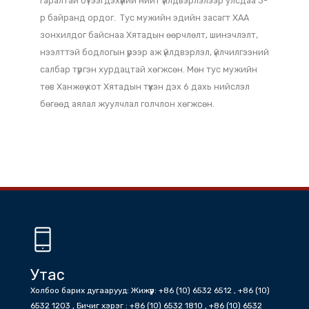
хөгжүүлж, байнгын оршин суугчдын тоог нэмэгдүүлэх
замаар мужийн хүн хүч болон техник хүчийг нэмэгдүүлж
байна. Жөжян бол Хятад улсын үр тариа, газрын
тосны үйлдвэрлэл, түүнчлэн хөвөн, ялам, цай, жимс
зэрэг бэлэн ургац ихтэй газар тариалангийн бүс
нутгийн нэг юм. Цайны үйлдвэрлэл, экспортын
хэмжээгээр улсдаа нэгдүгээрт ордог. Далайн
гаралтай бүтээгдэхүүний нийт үйлдвэрлэлээр улсдаа 3-
р байранд ордог. Тус мужийн эдийн засагт ХАА
зонхилдог байснаа Хятадын өөрчлөлт, шинэчлэлт,
нээлттэй бодлогын үрээр аж үйлдвэрлэл, үйлчилгээний
салбар түргэн хурдацтай хөгжсөн. Мөн тус мужийн
төв Ханжөү хот Хятадын түүхэн дэх 6 дахь нийслэл
бөгөөд аялал жуулчлал голчлон хөгжсөн.