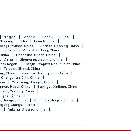
ус мужид гадаадын олон фирмүүд үйл ажиллагаагаа явуулдаг.
E, Kodak, Nokia, Siemens, Swire, TDK, Panasonic зэрэг компаниуд
ойн нөөцийн үнэ цэнийг тогтоох, турших үндэсний жишиг
.
ang
Hainan
Ningxia
Shaanxi
Shanxi
Hubei
Shanghai
Zhejiang
Jilin
Inner Mongol
Foshan, Gundong Province, China
Anshan, Liaoning, China
Guiyang, Guizhou, China
Zibo, Shandong, China
Fuzhou, Fujian, China
Changsha, Hunan, China
ngdao, Shandong, China
Shenyang, Liaoning, China
coronavirus outbreak began
Tianjin, People's Republic of China
angdong, China
Taiyuan, Shanxi, China
Shihezi, Xinjiang, China
Jiamusi, Heilongjiang, China
iangsu, China
Changchun, Jilin, China
, Guangdong, China
Yancheng, Jiangsu, China
Zhongxiang, Jingmen, Hubei, China
Bayingol, Xinjiang, China
su, China
Tumxuk, Xinjiang, China