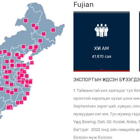
Fujian
ХҮН АМ
41.870 сая
ЭКСПОРТЫН ҮНДС
1. Тайваньтай хил 
оронтой харилцах чу
Septwolves зэрэг ц