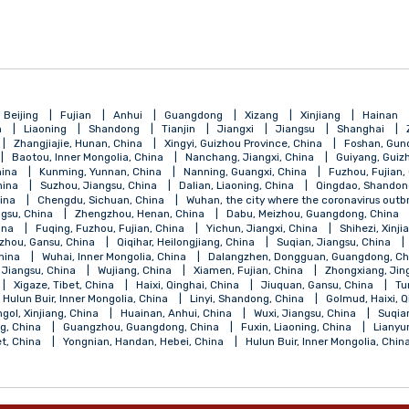
мужуудын нэг юм. Т
Үүнд Boeing, Dell, G
багтдаг. 2022 онд 
болсон муж болсон
qing
Beijing
Fujian
Anhui
Guangdong
Xizang
Xinji
Henan
Liaoning
Shandong
Tianjin
Jiangxi
Jiangsu
, China
Zhangjiajie, Hunan, China
Xingyi, Guizhou Province, China
 China
Baotou, Inner Mongolia, China
Nanchang, Jiangxi, China
ngsu, China
Kunming, Yunnan, China
Nanning, Guangxi, China
jiang, China
Suzhou, Jiangsu, China
Dalian, Liaoning, China
Qi
angsu, China
Chengdu, Sichuan, China
Wuhan, the city where the 
ou, Jiangsu, China
Zhengzhou, Henan, China
Dabu, Meizhou, Gu
ebei, China
Fuqing, Fuzhou, Fujian, China
Yichun, Jiangxi, China
a
Lanzhou, Gansu, China
Qiqihar, Heilongjiang, China
Suqian, J
Shanxi, China
Wuhai, Inner Mongolia, China
Dalangzhen, Dongguan
Nantong, Jiangsu, China
Wujiang, China
Xiamen, Fujian, China
, China
Xigaze, Tibet, China
Haixi, Qinghai, China
Jiuquan, Gan