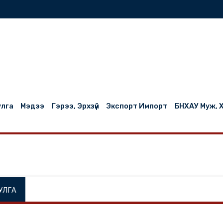
нилцуулга
Мэдээ
Гэрээ, Эрхзүй
Экспорт Импорт
НИЛЦУУЛГА