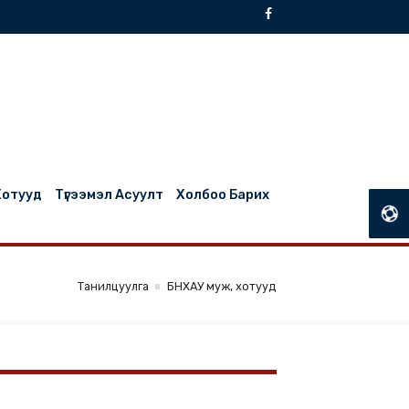
БНХАУ Муж, Хотууд
Түгээмэл Асуулт
Холбоо Барих
Танилцуулга
БНХАУ муж, хотууд