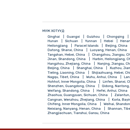
МУЖ ХОТУУД:
Qinghai
Guangxi
Guizhou
Chong
Hunan
Sichuan
Yunnan
Hebei
Heilongjiang
Paracel Islands
Beijing
Datong, Shanxi, China
Luoyang, Henan,
Tangshan, Hebei, China
Changzhou, Jia
Jinan, Shandong, China
Harbin, Heilong
Hangzhou, Zhejiang, China
Nanjing, Ji
Beijing, China
Shanghai, China
Xuzh
Tieling, Liaoning, China
Shijiazhuang, H
Nagqu, Tibet, China
Wuhu, Anhui, Chin
Hohhot, Inner Mongolia, China
Linfen, 
Shenzhen, Guangdong, China
Qidong, 
Weifang, Shandong, China
Hefei, Anhui