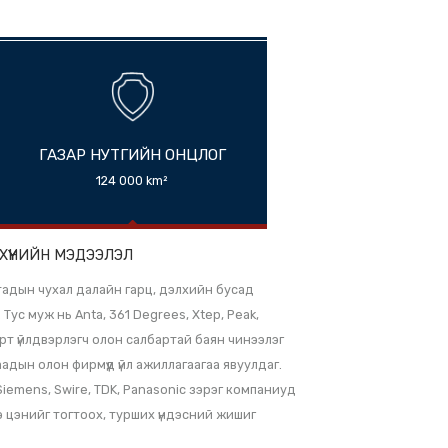
ГАЗАР НУТГИЙН ОНЦЛОГ
124 000 km²
ЭН БҮТЭЭГДЭХҮҮНИЙН МЭДЭЭЛЭЛ
залгадаг тул Хятадын чухал далайн гарц, дэлхийн бусад
хал цонх юм. Тус муж нь Anta, 361 Degrees, Xtep, Peak,
ай, хувцас, спорт үйлдвэрлэгч олон салбартай баян чинээлэг