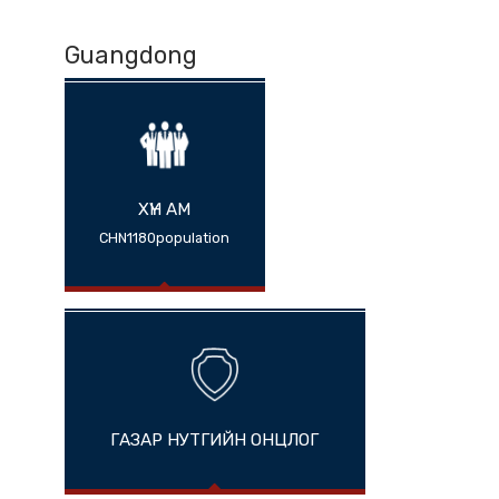
Guangdong
ХҮН АМ
CHN1180population