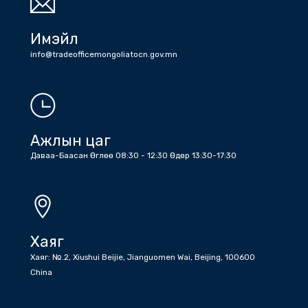
Утас
Холбоо барих дугаарууд: Жижүүр: +86 (10) 6532 6512 , +86 (10)
6532 1203 , Бичиг хэрэг : +86 (10) 6532 1810 , +86 (10) 6532
5045 факс
Имэйл
info@tradeofficemongoliatocn.gov.mn
Ажлын цаг