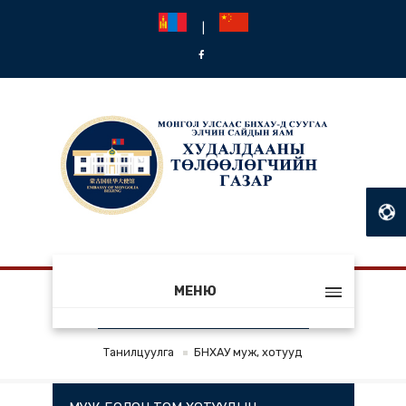
|
МЕНЮ
БНХАУ МУЖ, ХОТУУД
Танилцуулга
БНХАУ муж, хотууд