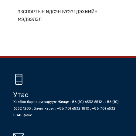
ГАЗАР НУТГИЙН ОНЦЛОГ
ЭКСПОРТЫН ҮНДСЭН БҮТЭЭГДЭХҮҮНИЙН
МЭДЭЭЛЭЛ