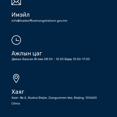
Утас
Холбоо барих дугаарууд: Жижүүр: +86 (10) 6532 6512 , +86 (10)
6532 1203 , Бичиг хэрэг : +86 (10) 6532 1810 , +86 (10) 6532
5045 факс
Имэйл
info@tradeofficemongoliatocn.gov.mn
Ажлын цаг