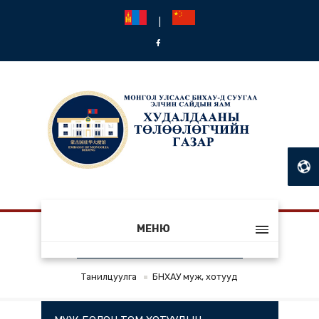
|
МЕНЮ
БНХАУ МУЖ, ХОТУУД
Танилцуулга
БНХАУ муж, хотууд