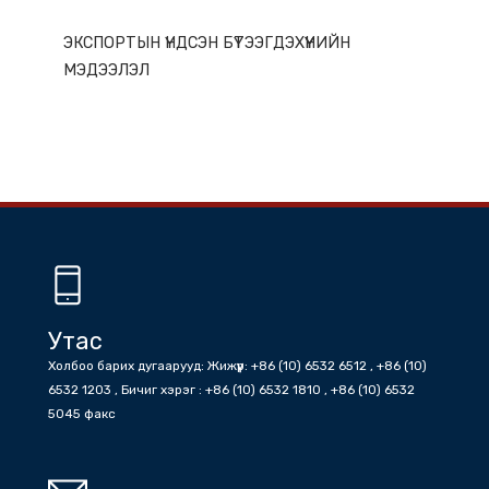
ГАЗАР НУТГИЙН ОНЦЛОГ
ЭКСПОРТЫН ҮНДСЭН БҮТЭЭГДЭХҮҮНИЙН
МЭДЭЭЛЭЛ