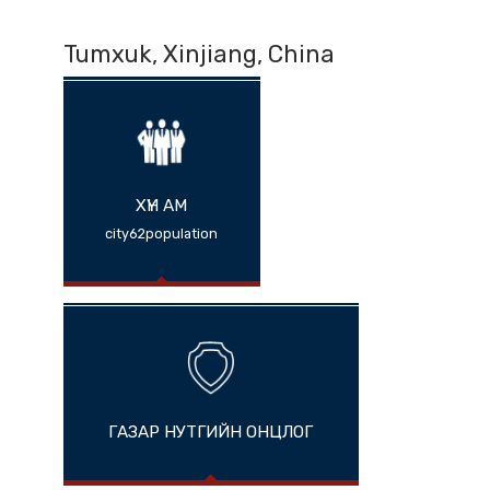
Tumxuk, Xinjiang, China
ХҮН АМ
city62population