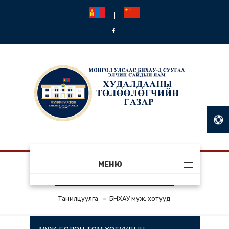
|
МЕНЮ
БНХАУ МУЖ, ХОТУУД
Танилцуулга
БНХАУ муж, хотууд