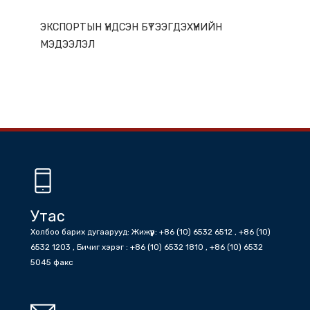
ГАЗАР НУТГИЙН ОНЦЛОГ
ЭКСПОРТЫН ҮНДСЭН БҮТЭЭГДЭХҮҮНИЙН
МЭДЭЭЛЭЛ