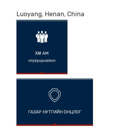
Luoyang, Henan, China
ХҮН АМ
city6population