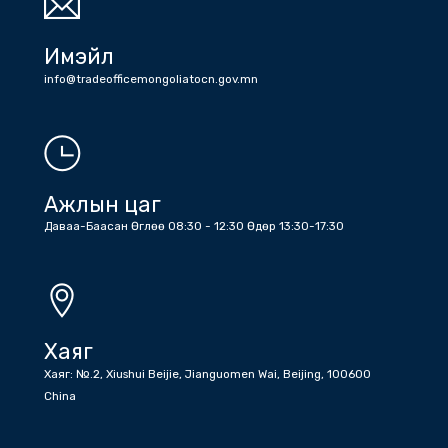
Утас
Холбоо барих дугаарууд: Жижүүр: +86 (10) 6532 6512 , +86 (10)
6532 1203 , Бичиг хэрэг : +86 (10) 6532 1810 , +86 (10) 6532
5045 факс
Имэйл
info@tradeofficemongoliatocn.gov.mn
Ажлын цаг