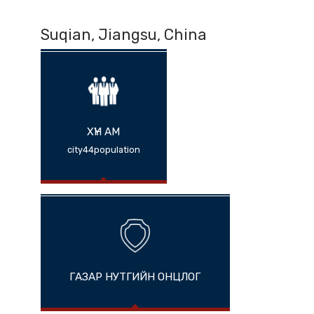
Suqian, Jiangsu, China
ХҮН АМ
city44population