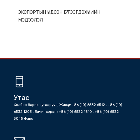
ГАЗАР НУТГИЙН ОНЦЛОГ
ЭКСПОРТЫН ҮНДСЭН БҮТЭЭГДЭХҮҮНИЙН
МЭДЭЭЛЭЛ