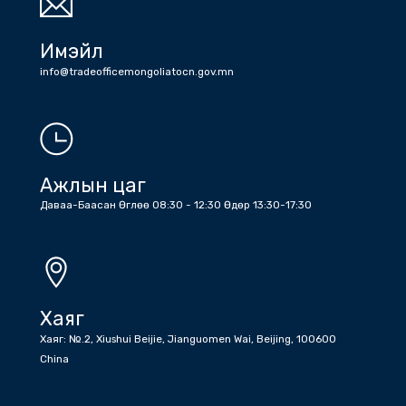
Утас
Холбоо барих дугаарууд: Жижүүр: +86 (10) 6532 6512 , +86 (10)
6532 1203 , Бичиг хэрэг : +86 (10) 6532 1810 , +86 (10) 6532
5045 факс
Имэйл
info@tradeofficemongoliatocn.gov.mn
Ажлын цаг