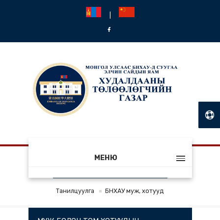
|
МЕНЮ
БНХАУ МУЖ, ХОТУУД
Танилцуулга
БНХАУ муж, хотууд