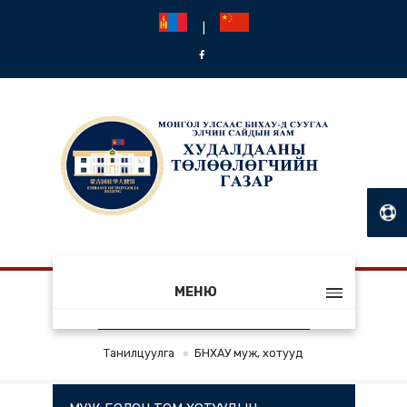
|
МЕНЮ
БНХАУ МУЖ, ХОТУУД
Танилцуулга
БНХАУ муж, хотууд