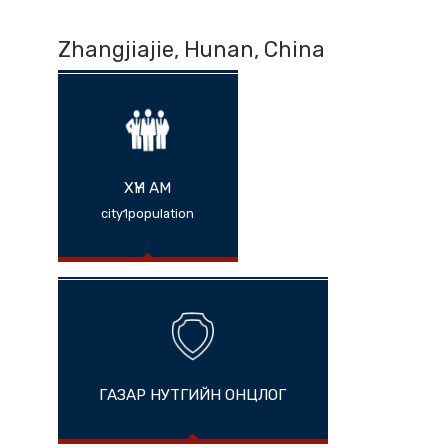
Zhangjiajie, Hunan, China
ХҮН АМ
city1population