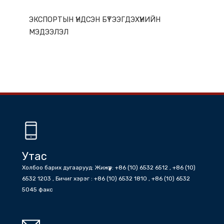
ГАЗАР НУТГИЙН ОНЦЛОГ
ЭКСПОРТЫН ҮНДСЭН БҮТЭЭГДЭХҮҮНИЙН
МЭДЭЭЛЭЛ