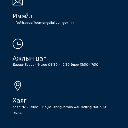
Утас
Холбоо барих дугаарууд: Жижүүр: +86 (10) 6532 6512 , +86 (10)
6532 1203 , Бичиг хэрэг : +86 (10) 6532 1810 , +86 (10) 6532
5045 факс
Имэйл
info@tradeofficemongoliatocn.gov.mn
Ажлын цаг