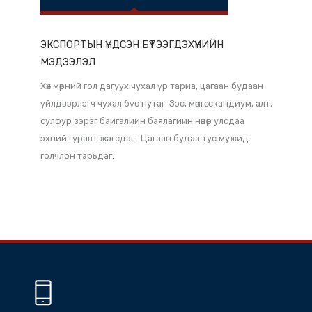
ГАЗАР НУТГИЙН ОНЦЛОГ
166900 km²
ЭКСПОРТЫН ҮНДСЭН БҮТЭЭГДЭХҮҮНИЙН
МЭДЭЭЛЭЛ
Хөх мөрний гол дагуух чухал үр тариа, цагаан будаан
үйлдвэрлэгч чухал бүс нутаг. Зэс, мөнгө, скандиум, алт,
сулфур зэрэг байгалийн баялагийн нөөцөөр улсдаа
эхний гуравт жагсдаг. Цагаан будаа тус мужид
голчлон тарьдаг.