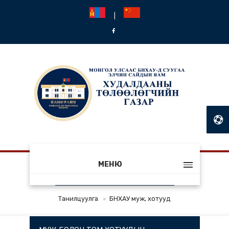
|
МЕНЮ
БНХАУ МУЖ, ХОТУУД
Танилцуулга
БНХАУ муж, хотууд