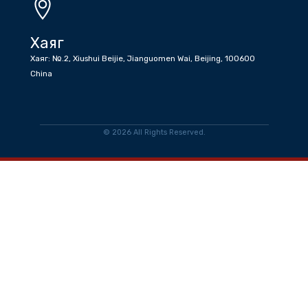
info@tradeofficemongoliatocn.gov.mn
Ажлын цаг
Даваа-Баасан Өглөө 08:30 - 12:30 Өдөр 13:30-17:30
Хаяг
Хаяг: №.2, Xiushui Beijie, Jianguomen Wai, Beijing, 100600
China