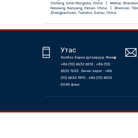
Hangzhou, Zhejiang, China
Nanjing, Ji
Beijing, China
Shanghai, China
Xuzh
Tieling, Liaoning, China
Shijiazhuang, H
Nagqu, Tibet, China
Wuhu, Anhui, Chin
Hohhot, Inner Mongolia, China
Linfen, 
Shenzhen, Guangdong, China
Qidong, 
Weifang, Shandong, China
Hefei, Anhui
Zhaohua, Guangyuan, Sichuan, China
Z
Cangnan, Wenzhou, Zhejiang, China
Kor
Chifeng, Inner Mongolia, China
Weihai,
Neixiang, Nanyang, Henan, China
Shann
Zhangjiachuan, Tianshui, Gansu, China
Утас
Холбоо барих дугаарууд: Жижүүр:
+86 (10) 6532 6512 , +86 (10)
6532 1203 , Бичиг хэрэг : +86
(10) 6532 1810 , +86 (10) 6532