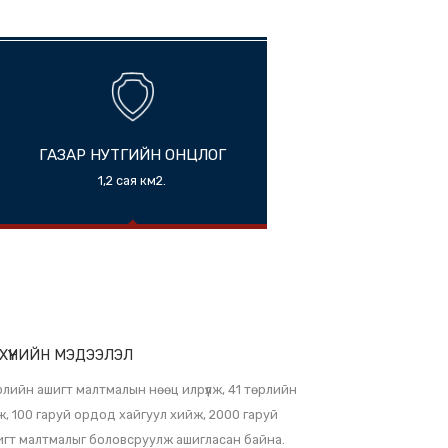
ГАЗАР НУТГИЙН ОНЦЛОГ
й, төвд
1,2 сая км2.
өнх
нга,
 443
ЭН БҮТЭЭГДЭХҮҮНИЙН МЭДЭЭЛЭЛ