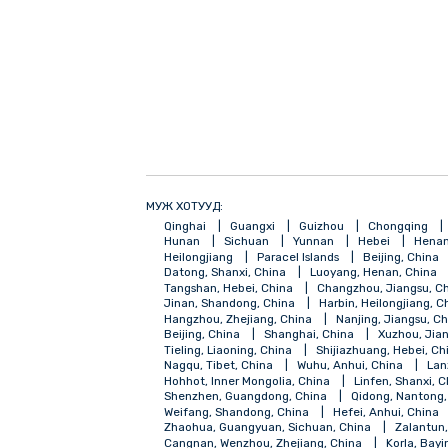
МУЖ ХОТУУД:
Qinghai
Guangxi
Guizhou
Chong
Hunan
Sichuan
Yunnan
Hebei
Heilongjiang
Paracel Islands
Beijing
Datong, Shanxi, China
Luoyang, Henan,
Tangshan, Hebei, China
Changzhou, Jia
Jinan, Shandong, China
Harbin, Heilong