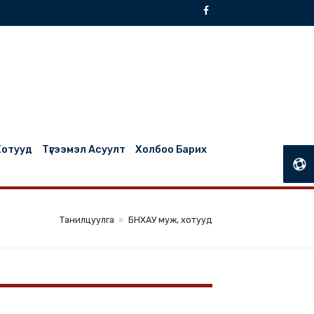
БНХАУ Муж, Хотууд
Түгээмэл Асуулт
Холбоо Барих
Танилцуулга
БНХАУ муж, хотууд