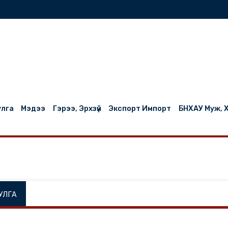
нилцуулга
Мэдээ
Гэрээ, Эрхзүй
Экспорт Импорт
НИЛЦУУЛГА