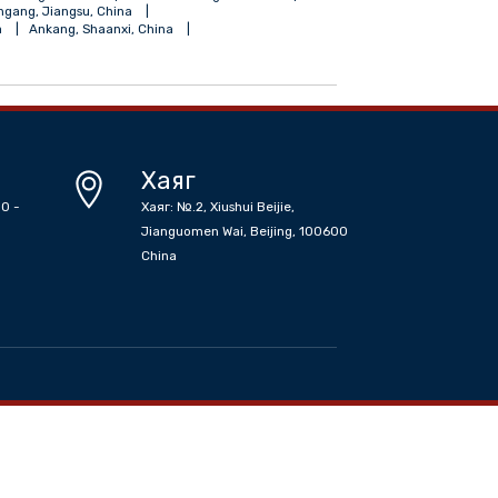
coronavirus outbreak began
Tianjin, People's Republic of China
angdong, China
Taiyuan, Shanxi, China
Shihezi, Xinjiang, China
Jiamusi, Heilongjiang, China
iangsu, China
Changchun, Jilin, China
, Guangdong, China
Yancheng, Jiangsu, China
Zhongxiang, Jingmen, Hubei, China
Bayingol, Xinjiang, China
su, China
Tumxuk, Xinjiang, China
Golmud, Haixi, Qinghai, China
 China
Suqian, Jiangsu, China
Yinchuan, Ningxia, China
 China
Lianyungang, Jiangsu, China
r Mongolia, China
Ankang, Shaanxi, China
н цаг
Хаяг
сан Өглөө 08:30 -
Хаяг: №.2, Xiushui Beijie,
р 13:30-17:30
Jianguomen Wai, Beijing, 100600
China