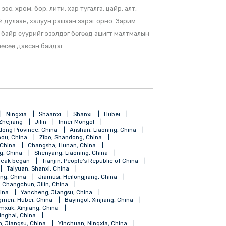
ах Орон 101 төрлийн ашигт малтмалын нөөц илрүүлж, 41 төрлийн
өцийг тогтоож, 100 гаруй ордод хайгуул хийж, 2000 гаруй
ж, 22 төрлийн ашигт малтмалыг боловсруулж ашигласан байна.
гт малтмалд зэс, хром, бор, лити, хар тугалга, цайр, алт,
члэн газрын гүний дулаан, халуун рашаан зэрэг орно. Зарим
ус улсад чухал байр суурийг эзэлдэг бөгөөд ашигт малтмалын
цэнэ нь өмнөхөөсөө давсан байдаг.
ang
Hainan
Ningxia
Shaanxi
Shanxi
Hubei
Shanghai
Zhejiang
Jilin
Inner Mongol
Foshan, Gundong Province, China
Anshan, Liaoning, China
Guiyang, Guizhou, China
Zibo, Shandong, China
Fuzhou, Fujian, China
Changsha, Hunan, China
ngdao, Shandong, China
Shenyang, Liaoning, China