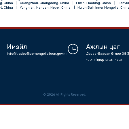
angsu, China
Chengdu, Sichuan, China
Wuhan, the city where the 
ou, Jiangsu, China
Zhengzhou, Henan, China
Dabu, Meizhou, Gu
ebei, China
Fuqing, Fuzhou, Fujian, China
Yichun, Jiangxi, China
a
Lanzhou, Gansu, China
Qiqihar, Heilongjiang, China
Suqian, J
Shanxi, China
Wuhai, Inner Mongolia, China
Dalangzhen, Dongguan
Nantong, Jiangsu, China
Wujiang, China
Xiamen, Fujian, China
, China
Xigaze, Tibet, China
Haixi, Qinghai, China
Jiuquan, Gan
alantun, Hulun Buir, Inner Mongolia, China
Linyi, Shandong, China
la, Bayingol, Xinjiang, China
Huainan, Anhui, China
Wuxi, Jiangsu,
 Shandong, China
Guangzhou, Guangdong, China
Fuxin, Liaoning,
an, Tibet, China
Yongnian, Handan, Hebei, China
Hulun Buir, Inne
Имэйл
Ажлы
info@tradeofficemongoliatocn.gov.mn
Даваа-Баа
12:30 Өдө