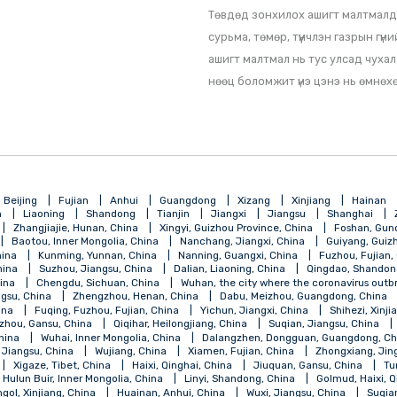
Түвдийн Өөртөө Зас
ашигт малтмалын нө
хүдрийн цэг илрүүл
Төвдөд зонхилох аши
сурьма, төмөр, түүн
ашигт малтмал нь т
нөөц боломжит үнэ 
qing
Beijing
Fujian
Anhui
Guangdong
Xizang
Xinji
Henan
Liaoning
Shandong
Tianjin
Jiangxi
Jiangsu
, China
Zhangjiajie, Hunan, China
Xingyi, Guizhou Province, China
 China
Baotou, Inner Mongolia, China
Nanchang, Jiangxi, China
ngsu, China
Kunming, Yunnan, China
Nanning, Guangxi, China
jiang, China
Suzhou, Jiangsu, China
Dalian, Liaoning, China
Qi