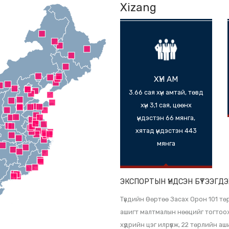
Xizang
ХҮН АМ
3.66 сая хүн амта
хүн 3,1 сая, цө
үндэстэн 66 мя
хятад үндэстэн
мянга
ЭКСПОРТЫН ҮНДС