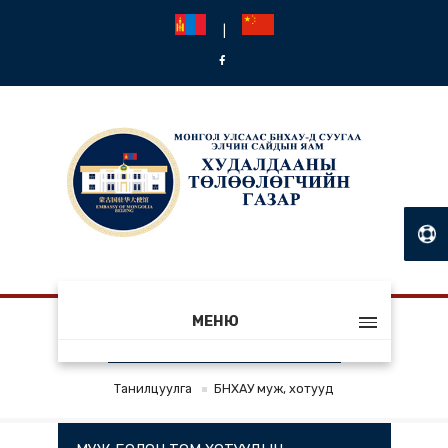
|
МЕНЮ
БНХАУ МУЖ, ХОТУУД
Танилцуулга
БНХАУ муж, хотууд