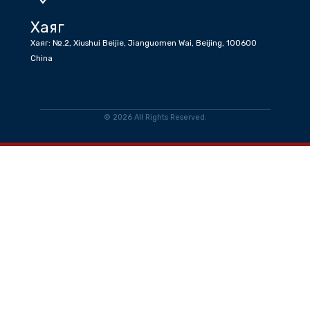
Имэйл
info@tradeofficemongoliatocn.gov.mn
Ажлын цаг
Даваа-Баасан Өглөө 08:30 - 12:30 Өдөр 13:30-17:30
Хаяг
Хаяг: №.2, Xiushui Beijie, Jianguomen Wai, Beijing, 100600
China