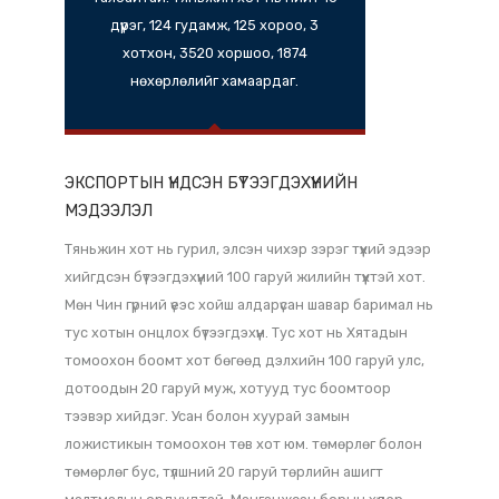
ГАЗАР НУТГИЙН ОНЦЛОГ
11,966.45 хавтгай дөрвөлжин км
талбайтай. Тяньжин хот нь нийт 16
дүүрэг, 124 гудамж, 125 хороо, 3
хотхон, 3520 хоршоо, 1874
нөхөрлөлийг хамаардаг.
ЭКСПОРТЫН ҮНДСЭН БҮТЭЭГДЭХҮҮНИЙН
МЭДЭЭЛЭЛ
Тяньжин хот нь гурил, элсэн чихэр зэрэг түүхий эдээр
хийгдсэн бүтээгдэхүүний 100 гаруй жилийн түүхтэй хот.