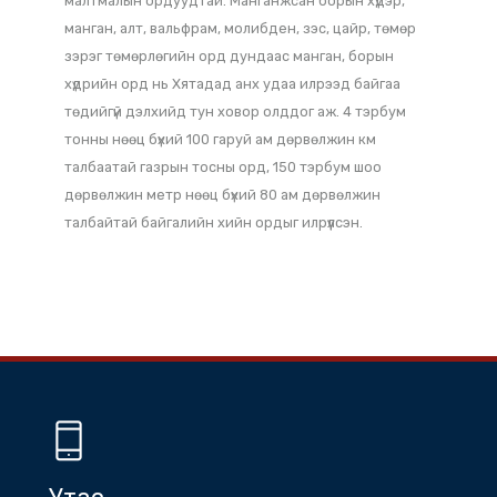
Мөн Чин гүрний үеэс хойш алдарүсан шавар баримал нь
тус хотын онцлох бүтээгдэхүүн. Тус хот нь Хятадын
томоохон боомт хот бөгөөд дэлхийн 100 гаруй улс,
дотоодын 20 гаруй муж, хотууд тус боомтоор
тээвэр хийдэг. Усан болон хуурай замын
ложистикын томоохон төв хот юм. төмөрлөг болон
төмөрлөг бус, түлшний 20 гаруй төрлийн ашигт
малтмалын ордуудтай. Манганжсан борын хүдэр,
манган, алт, вальфрам, молибден, зэс, цайр, төмөр
зэрэг төмөрлөгийн орд дундаас манган, борын
хүдрийн орд нь Хятадад анх удаа илрээд байгаа
төдийгүй дэлхийд тун ховор олддог аж. 4 тэрбум
тонны нөөц бүхий 100 гаруй ам дөрвөлжин км
талбаатай газрын тосны орд, 150 тэрбум шоо
дөрвөлжин метр нөөц бүхий 80 ам дөрвөлжин
талбайтай байгалийн хийн ордыг илрүүлсэн.