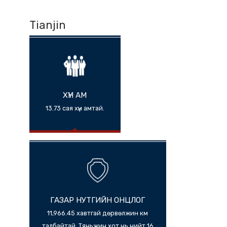
Tianjin
ХҮН АМ
13.73 сая хүн амтай.