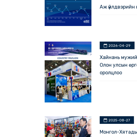
2026-0
Аж үйлдвэ
2026-0
Хайнань 
Олон улсы
оролцлоо