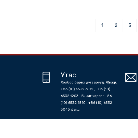
Хятад ул
1
2
Утас
Холбоо барих дугаарууд: Жижүүр: