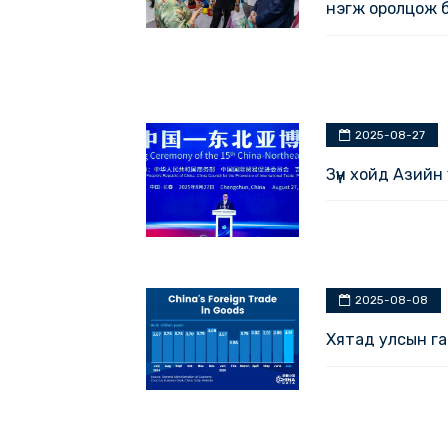
2025-08
Монгол-Х
нэгж оро
2025-08
Зүүн хойд
2025-0