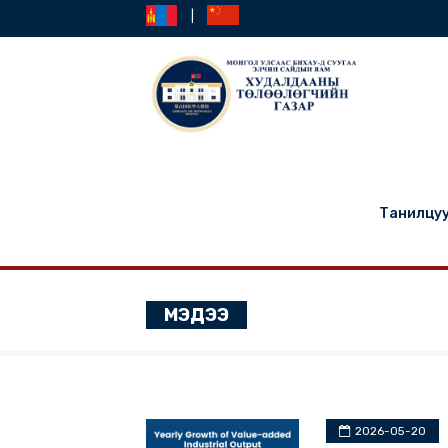
|
Та
МЭДЭЭ