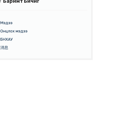
МЭДЭЭ
Баримт Бичиг
Мэдээ
энгүй
Онцлох мэдээ
БНХАУ
МЭДЭЭ
消息
дын
энгүй