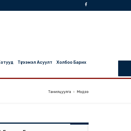
БНХАУ Муж, Хотууд
Түгээмэл Асуулт
Холбоо Барих
Танилцуулга
Мэдээ