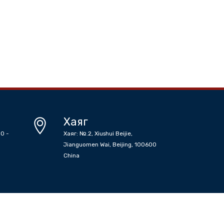
энгүй
н цаг
Хаяг
сан Өглөө 08:30 -
Хаяг: №.2, Xiushui Beijie,