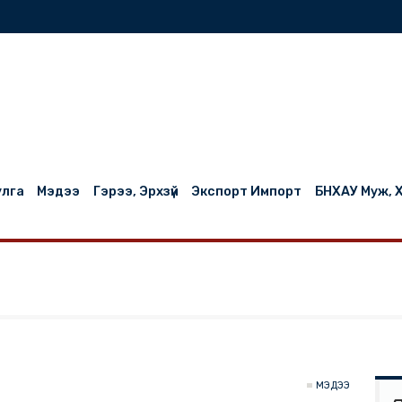
нилцуулга
Мэдээ
Гэрээ, Эрхзүй
Экспорт Импорт