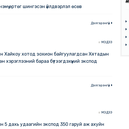
5-20
рийн нэмүү өртөг шингэсэн үйлдвэрлэл өсөв
Дэлгэр
4-29
мужийн Хайкоу хотод зохион байгуулагдсан Хята
н өргөн хэрэглээний бараа бүтээгдэхүүний экспод
Дэлгэр