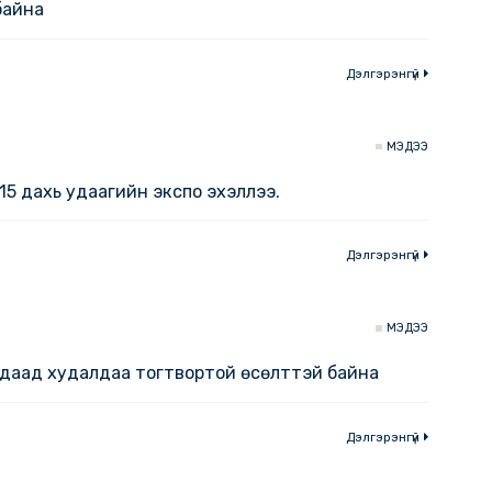
-27
ятадын 5 дахь удаагийн экспод 350 гаруй аж ахуй
лцож байна
Дэлгэр
-27
 Азийн 15 дахь удаагийн экспо эхэллээ.
Дэлгэр
8-08