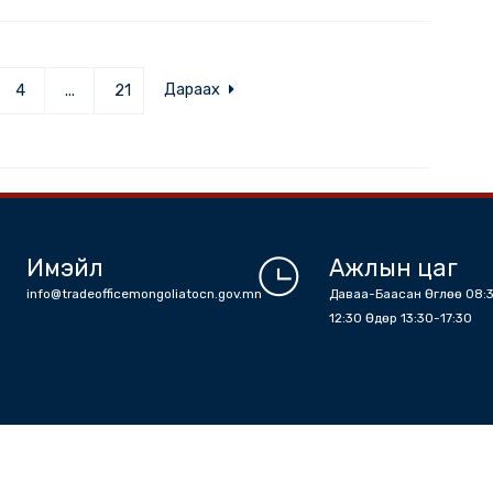
сын гадаад худалдаа тогтвортой өсөлттэй байна
Дэлгэр
Дараах
3
4
...
21
Имэйл
Ажлы
info@tradeofficemongoliatocn.gov.mn
Даваа-Баа