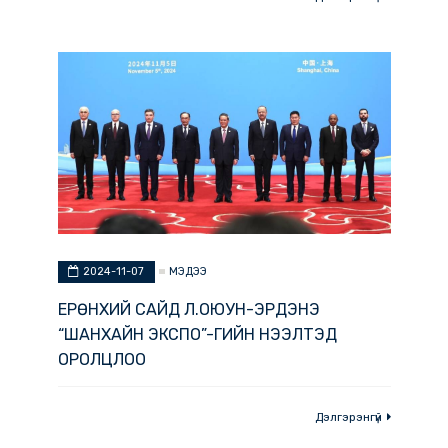
олон улсын импортын VII экспо-д
оролцож байна.
Дэлгэрэнгүй
МЭДЭЭ
2024-11-07
ЕРӨНХИЙ САЙД Л.ОЮУН-ЭРДЭНЭ