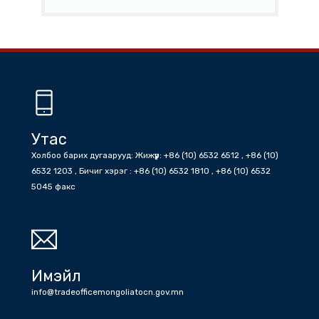
Баримт Бичиг
Мэдээ
Онцлох мэдээ
БНХАУ
消息