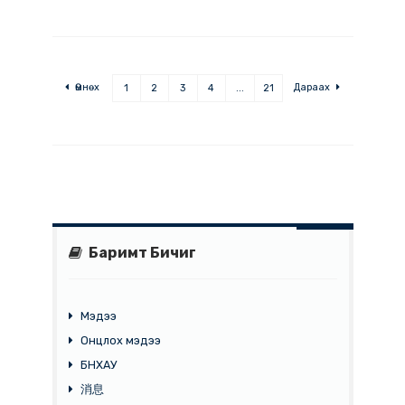
МЭДЭЭ
2024-10-01
БНХАУ-ын Бээжин хотод 2024 оны 10-р
сард зохион байгуулагдах үзэсгэлэн экспо
Дэлгэрэнгүй
Өмнөх
Дараах
1
2
3
4
...
21