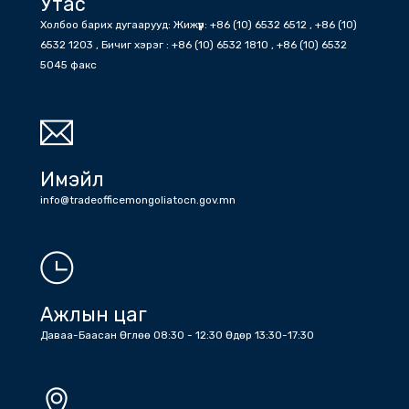
Мэдээ
Онцлох мэдээ
БНХАУ
消息
Утас
Холбоо барих дугаарууд: Жижүүр: +86 (10) 6532 6512 , +86 (10)