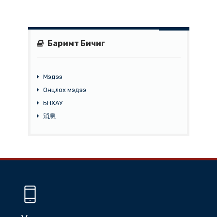
Хятад улсын гадаад худалдаа
тогтвортой өсөлттэй байна
Дэлгэрэнгүй
Дараах
1
2
3
4
...
21
Баримт Бичиг