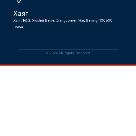
6532 1203 , Бичиг хэрэг : +86 (10) 6532 1810 , +86 (10) 6532
5045 факс
Имэйл
info@tradeofficemongoliatocn.gov.mn
Ажлын цаг
Даваа-Баасан Өглөө 08:30 - 12:30 Өдөр 13:30-17:30