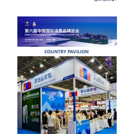
Аж үйлдвэрийн нэмүү өртөг шингэсэн
үйлдвэрлэл өсөв
Дэлгэрэнгүй