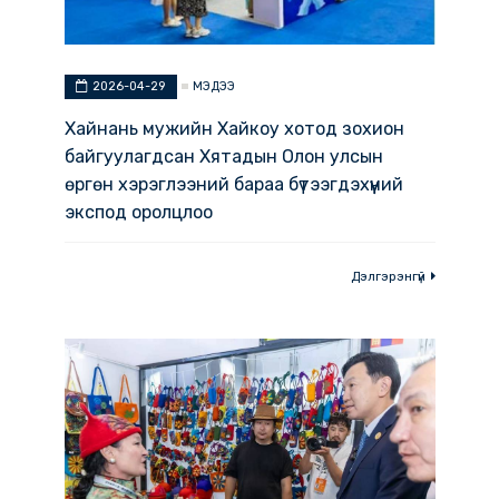
МЭДЭЭ
2026-04-29
Хайнань мужийн Хайкоу хотод зохион
байгуулагдсан Хятадын Олон улсын
өргөн хэрэглээний бараа бүтээгдэхүүний
экспод оролцлоо
Дэлгэрэнгүй