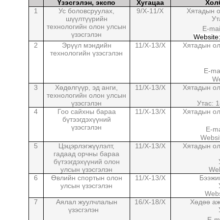
Үзэсгэлэн, экспо
Хугацаа
1
Ус боловсруулах,
9/X
-1
1/X
Хят
шүүлтүүрийн
технологийн олон улсын
үзэсгэлэн
W
2
Эрүүл мэндийн
11/X-13/X
Хята
технологийн үзэсгэлэн
3
Хөдөлгүүр, эд анги,
11/X-13/X
Хята
технологийн олон улсын
үзэсгэлэн
4
Гоо сайхны бараа
11/X-13/X
Хята
бүтээгдэхүүний
үзэсгэлэн
5
Цэцэрлэгжүүлэлт,
11/X-13/X
Хята
гадаад орчны бараа