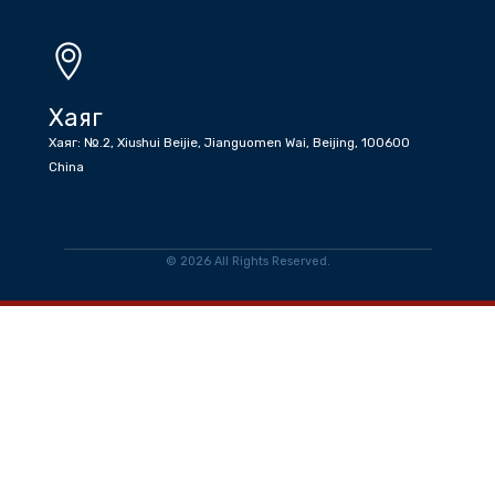
Имэйл
info@tradeofficemongoliatocn.gov.mn
Ажлын цаг
Даваа-Баасан Өглөө 08:30 - 12:30 Өдөр 13:30-17:30
Хаяг
Хаяг: №.2, Xiushui Beijie, Jianguomen Wai, Beijing, 100600