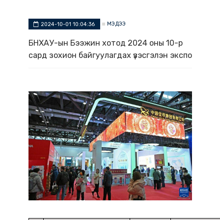
МЭДЭЭ
2024-10-01 10:04:36
БНХАУ-ын Бээжин хотод 2024 оны 10-р
сард зохион байгуулагдах үзэсгэлэн экспо