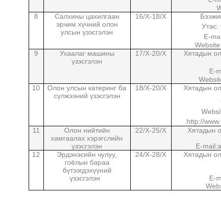
бүтээгдэхүүний олон
улсын үзэсгэлэн
6
Өвлийн спортын олон
11/X
-13
/X
улсын үзэсгэлэн
7
Аялал жуулчлалын
16/X
-18
/X
Хө
үзэсгэлэн
8
Салхины цахилгаан
16/X
-18
/X
эрчим хүчний олон
улсын үзэсгэлэн
W
9
Ухаалаг машины
17/X
-20
/X
Хята
үзэсгэлэн
10
Олон улсын катеринг ба
18/X
-20
/X
Хята
сүлжээний үзэсгэлэн
htt
11
Олон нийтийн
22/X
-25
/X
Хят