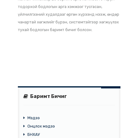
байна. Үзэсгэлэн яармаг нь дэлхийн үйлчилгээний
салбар болон үйлчилгээний худалдааны хөгжлийг
дэмжихэд бодит хувь нэмэр оруулсаар ирсэн.
Дашрамд дурдахад, энэхүү үзэсгэлэн яармагийн
өмнө БНХАУ-ын Засгийн газраас "Үйлчилгээний
худалдааг өргөн хүрээнд нээж, өндөр чанартай
хөгжлийг дэмжих тухай бодлогын санал"-ыг
гаргасан. Энэ нь ХКН-ын XX Их хурлын хэрэгжилтийг
хангах чиглэлээр 20 зорилт, арга хэмжээ, 70 гаруй
тодорхой бодлогын арга хэмжээг тусгасан,
үйлчилгээний худалдааг өргөн хүрээнд нээж, өндөр
чанартай хөгжлийг бүрэн, системтэйгээр хөгжүүлэх
тухай бодлогын баримт бичиг болсон.