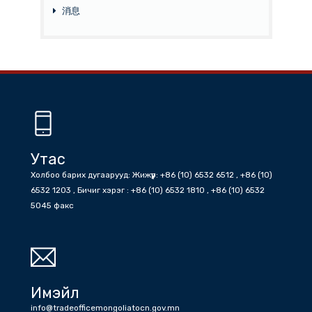
Баримт Бичиг
Мэдээ
Онцлох мэдээ
БНХАУ
消息