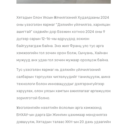
Хятадын Олон Улсын Үйлчилгээний Худалдааны 2024
оны үзэсгэлэн яармаг "Дэлхийн үйлчилгээ, харилцан
ашигтай" сэдвийн дор Бээжин хотноо 2024 оны 9
дүгээр сарын 12-16-ны өдрүүдэд зохион
байгуулагдаж байна. Энэ жил Франц улс тус арга
хэмжээгийн гол зочин орон болж, Сычуань, Хайнан
мужууд анх удаа гол зочин мужаар оролцож байна.
Тус үзэсгэлэн яармаг нь дэлхийн үйлчилгээний
салбарын тэргүүлэх чиглэлүүдийг танилцуулж, шинэ
технологи болон инновацуудыг дэлгэрэнгүйгээр