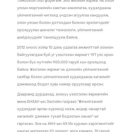
танилцуулж байна.
БНХАУ-ын Худалдааны яам болон Бээжин хотын
Ардын Засгийн газар хамтран зохион байгуулж буй
энэ яармаг нь олон улсын хэмжээнд үйлчилгээний
худалдаа, хамтын ажиллагаа, инновацийн чиглэлээр
үйл ажиллагаа явуулах Хятадын эдийн засгийн
томоохон платформ юм. Энэ жилийн яармаг нь олон
улсын мэргэжлийн хамтын ажиллагаа, худалдааны
үйлчилгээний чиглэлд үндсэн агуулгаа хандуулж,
олон улсын болон дотоодын бизнес эрхлэгчдийг
оролцуулан шинэлэг технологи, үйлчилгээний
шийдлүүдийг танилцуулж байна.
2012 оноос хойш 10 дахь удаагаа амжилттай зохион
байгуулагдаж буй уг үзэсгэлэн яармагт 197 улс орон
болон бүс нутгийн 900,000 гаруй хүн оролцоод