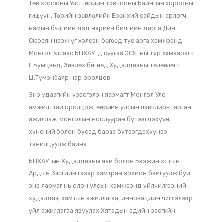
харуулах, олон улсын хамтын ажиллагааг өргөжүүлэх
зорилготой болно.
Үзэсгэлэнгийн нээлтийн ёслолын арга хэмжээнд
БНХАУ-ын дарга Ши Жинпин цахимаар мэндчилгээ
дэвшүүлж, Хятадын талаас ХКН-ын 20 дахь удаагийн
Төв хорооны Улс төрийн товчооны Байнгын хорооны
гишүүн, Төрийн зөвлөлийн Ерөнхий сайдын орлогч,
намын бүлгийн дэд нарийн бичгийн дарга Дин
Сюэсян нээж үг хэлсэн бөгөөд тус арга хэмжээнд
Монгол Улсаас БНХАУ-д суугаа ЭСЯ-ны түр хамаарагч
Г.Бумцэнд, Зөвлөх бөгөөд Худалдааны төлөөлөгч
Ц.Түмэнбаяр нар оролцов.
Энэ удаагийн үзэсгэлэн яармагт Монгол Улс
амжилттай оролцож, өөрийн улсын павьлион гарган
ажиллаж, монголын ноолууран бүтээгдэхүүн,
хүнсний болон бусад бараа бүтээгдэхүүнээ