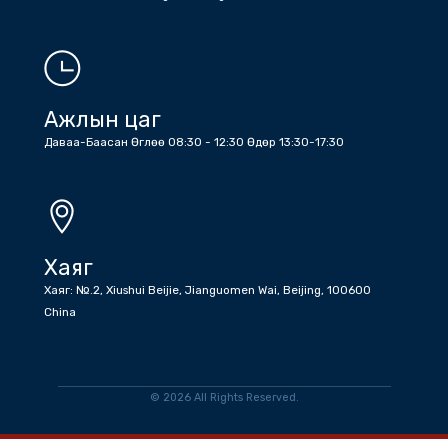
Утас
Холбоо барих дугаарууд: Жижүүр: +86 (10) 6532 6512 , +86 (10)
6532 1203 , Бичиг хэрэг : +86 (10) 6532 1810 , +86 (10) 6532
5045 факс
Имэйл
info@tradeofficemongoliatocn.gov.mn