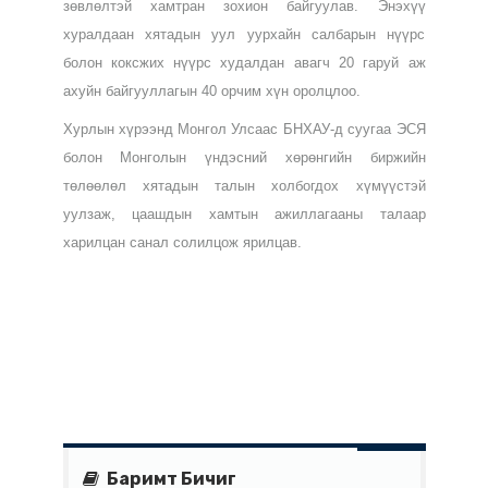
оруулалт" сэдвээр Монгол Улсаас БНХАУ-д суугаа
ЭСЯ-ны дэргэдэх Худалдааны төлөөлөгчийн газар,
хурал зохион байгуулагч MySteel.com групп болон
Хятад улсын Азийн эдийн засгийн хөгжлийн
нийгэмлэгийн Азийн уул уурхайн мэргэжлийн
зөвлөлтэй хамтран зохион байгуулав. Энэхүү
хуралдаан хятадын уул уурхайн салбарын нүүрс
болон коксжих нүүрс худалдан авагч 20 гаруй аж
ахуйн байгууллагын 40 орчим хүн оролцлоо.
Хурлын хүрээнд Монгол Улсаас БНХАУ-д суугаа ЭСЯ
болон Монголын үндэсний хөрөнгийн биржийн
төлөөлөл хятадын талын холбогдох хүмүүстэй
уулзаж, цаашдын хамтын ажиллагааны талаар
харилцан санал солилцож ярилцав.