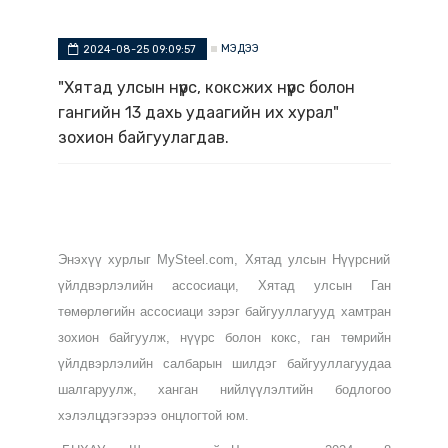
МЭДЭЭ
2024-08-25 09:09:57
"Хятад улсын нүүрс, коксжих нүүрс болон
гангийн 13 дахь удаагийн их хурал"
зохион байгуулагдав.
Энэхүү хурлыг MySteel.com, Хятад улсын Нүүрсний
үйлдвэрлэлийн ассосиаци, Хятад улсын Ган
төмөрлөгийн ассосиаци зэрэг байгууллагууд хамтран
зохион байгуулж, нүүрс болон кокс, ган төмрийн