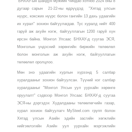
үйлдвэрлэлийн салбарын шилдэг байгууллагуудаа
шалгаруулж, ханган нийлүүлэлтийн бодлогоо
хэлэлцдэгээрээ онцлогтой юм.
БНХАУ-ын Шандун мужийн Чиндао хотноо 2024 оны 8
дугаар сарын
21-22-ны өдрүүдэд
"Хятад улсын
нүүрс, коксжих нүүрс болон гангийн 13 дахь удаагийн
их хурал" зохион байгуулагдав. Тус хуралд нийт 400
гаруй аж ахуйн нэгж, байгууллагын 1200 гаруй хүн
ирсэн байна. Монгол Улсаас БНХАУ-д суугаа ЭСЯ,
Монголын үндэсний хөрөнгийн биржийн төлөөлөл
болон монголын аж ахуйн нэгж, байгууллагын
төлөөлөл оролцлоо.
Мөн энэ удаагийн хурлын хүрээнд 5 салбар
хуралдааныг зохион байгуулсан. Түүний нэг салбар
хуралдааныг "Монгол Улсын уул уурхайн хөрөнгө