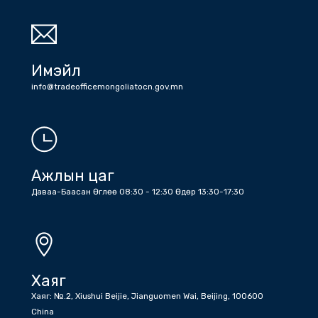
Утас
Холбоо барих дугаарууд: Жижүүр: +86 (10) 6532 6512 , +86 (10)
6532 1203 , Бичиг хэрэг : +86 (10) 6532 1810 , +86 (10) 6532
5045 факс
Имэйл
info@tradeofficemongoliatocn.gov.mn