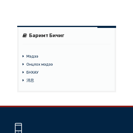
компаний 19 төлөөлөл оролцож, алтны үндсэн болон
шороон орд, нүүрсний уурхайн нийт 10 гаруй төсөл
хөтөлбөрийг танилцуулав.
Баримт Бичиг
Мэдээ
Онцлох мэдээ
БНХАУ