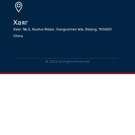
Имэйл
info@tradeofficemongoliatocn.gov.mn
Ажлын цаг
Даваа-Баасан Өглөө 08:30 - 12:30 Өдөр 13:30-17:30
Хаяг
Хаяг: №.2, Xiushui Beijie, Jianguomen Wai, Beijing, 100600
China