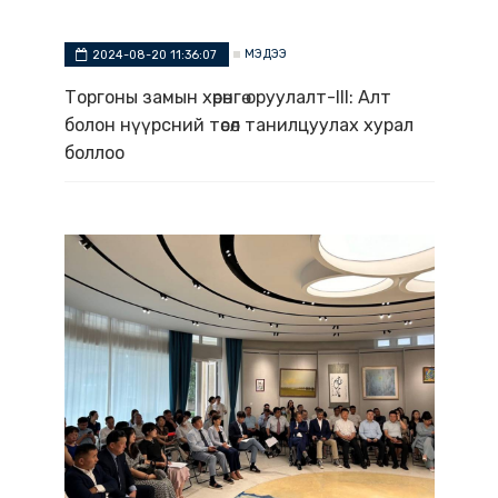
МЭДЭЭ
2024-08-20 11:36:07
Торгоны замын хөрөнгө оруулалт-III: Алт
болон нүүрсний төсөл танилцуулах хурал
боллоо