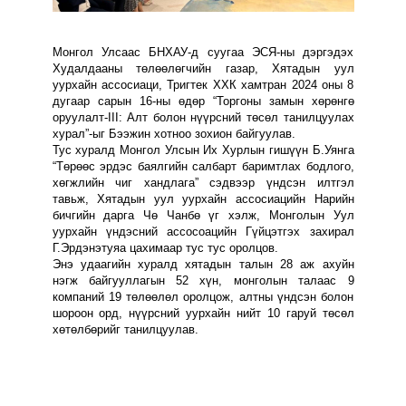
Монгол Улсаас БНХАУ-д суугаа ЭСЯ-ны дэргэдэх
Худалдааны төлөөлөгчийн газар, Хятадын уул
уурхайн ассосиаци, Тригтек ХХК хамтран 2024 оны 8
дугаар сарын 16-ны өдөр
“Торгоны замын хөрөнгө
оруулалт-III: Алт болон нүүрсний төсөл танилцуулах
хурал”-ыг
Бээжин хотноо зохион байгуулав.
Тус хуралд Монгол Улсын Их Хурлын гишүүн Б.Уянга
“Төрөөс эрдэс баялгийн салбарт баримтлах бодлого,
хөгжлийн чиг хандлага” сэдвээр үндсэн илтгэл
тавьж, Хятадын уул уурхайн ассосиацийн Нарийн
бичгийн дарга Чө Чанбө үг хэлж, Монголын Уул
уурхайн үндэсний ассосоацийн Гүйцэтгэх захирал
Г.Эрдэнэтуяа цахимаар тус тус оролцов.
Энэ удаагийн хуралд хятадын талын 28 аж ахуйн
нэгж байгууллагын 52 хүн, монголын талаас 9